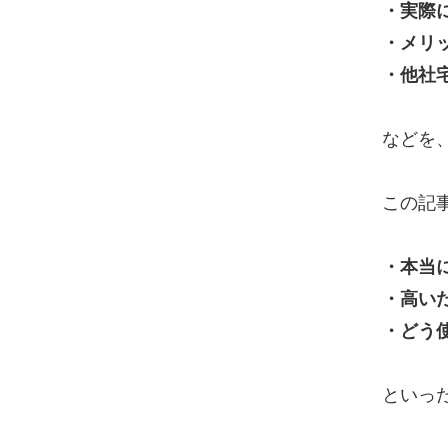
・実際
・メリ
・他社
などを
この記
・本当
・高い
・どう
といっ