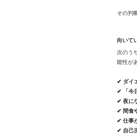
その判
向いて
次のう
能性が
✔ ダ
✔ 「
✔ 夜
✔ 間
✔ 仕
✔ 自