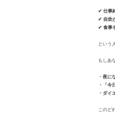
✔ 仕
✔ 自
✔ 食
という
もしあ
・夜に
・「今
・ダイ
このど