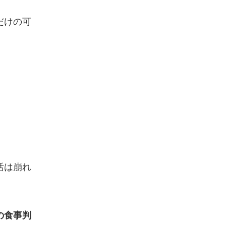
だけの可
活は崩れ
の食事判