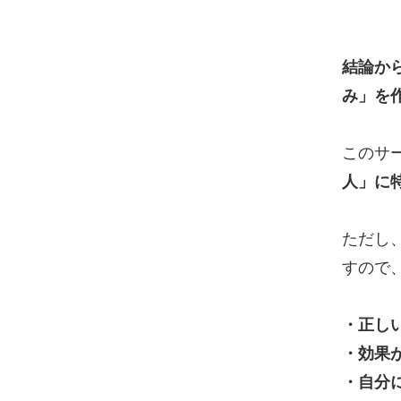
結論か
み」を
このサ
人」に
ただし
すので
・正し
・効果
・自分