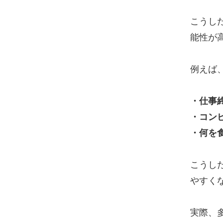
こうし
能性が
例えば
・仕事
・コン
・何を
こうし
やすく
実際、