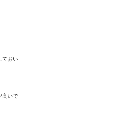
しておい
が高いで
。