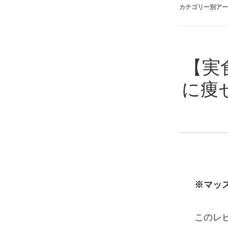
カテゴリー別アー
【実
に痩
※マッ
このレ