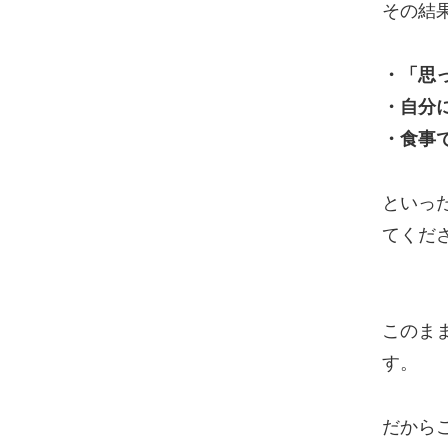
その結
・「思
・自分
・食事
といっ
てくだ
このま
す。
だから