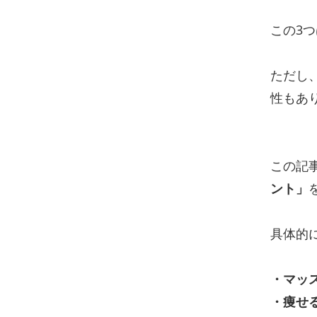
この3
ただし
性もあ
この記
ント」
具体的
・マッ
・痩せ