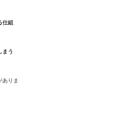
る仕組
しまう
がありま